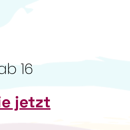
ab 16
e jetzt