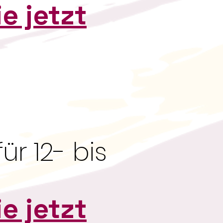
e jetzt
ür 12- bis
e jetzt