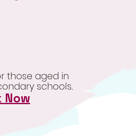
r those aged in
condary schools.
k Now