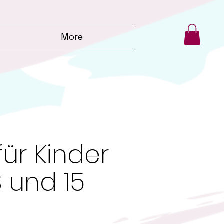
More
für Kinder
 und 15