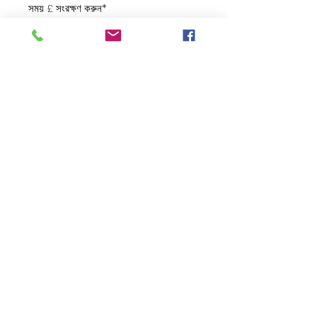
সময় £ সংরক্ষণ করুন*
যোগাযোগ করুন: