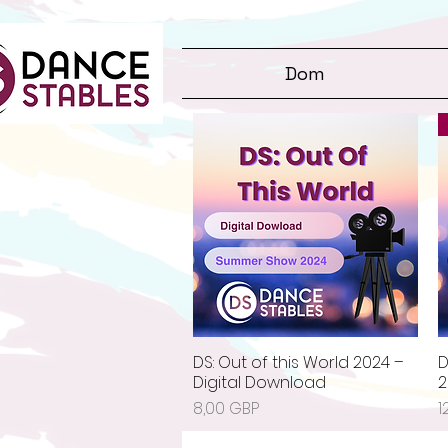
Dom
DS: Out of this World 2024 –
D
Podgląd
Digital Download
2
Cena
C
8,00 GBP
1