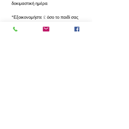
δοκιμαστική ημέρα.
*Εξοικονομήστε £ όσο το παιδί σας
δοκιμάζει τα μαθήματα DS*
Επικοινωνήστε μαζί μας: