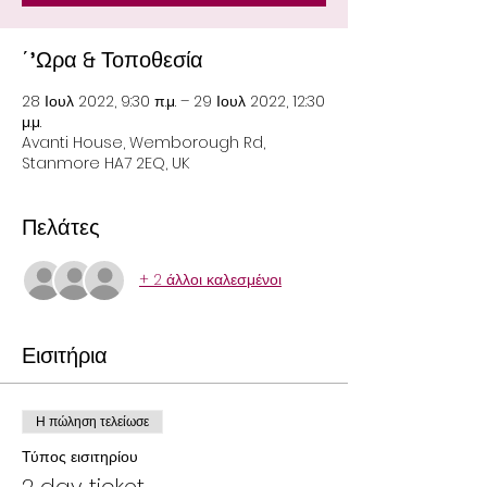
΄'Ωρα & Τοποθεσία
28 Ιουλ 2022, 9:30 π.μ. – 29 Ιουλ 2022, 12:30
μ.μ.
Avanti House, Wemborough Rd,
Stanmore HA7 2EQ, UK
Πελάτες
+ 2 άλλοι καλεσμένοι
Εισιτήρια
Η πώληση τελείωσε
Τύπος εισιτηρίου
2 day ticket