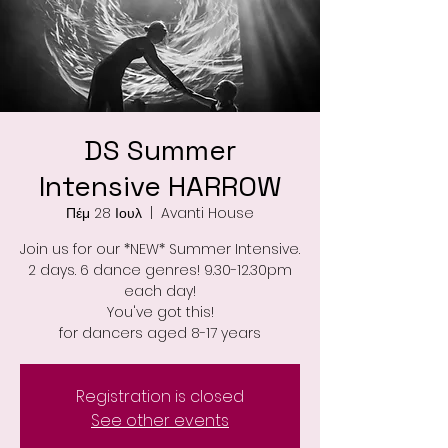
DS Summer
Intensive HARROW
Πέμ 28 Ιουλ
  |  
Avanti House
Join us for our *NEW* Summer Intensive.
2 days. 6 dance genres! 9.30-12.30pm
each day!
You've got this!
for dancers aged 8-17 years
Registration is closed
See other events